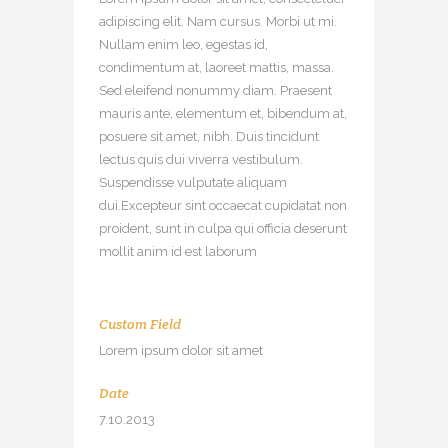
adipiscing elit. Nam cursus. Morbi ut mi.
Nullam enim leo, egestas id,
condimentum at, laoreet mattis, massa.
Sed eleifend nonummy diam. Praesent
mauris ante, elementum et, bibendum at,
posuere sit amet, nibh. Duis tincidunt
lectus quis dui viverra vestibulum.
Suspendisse vulputate aliquam
dui.Excepteur sint occaecat cupidatat non
proident, sunt in culpa qui officia deserunt
mollit anim id est laborum
Custom Field
Lorem ipsum dolor sit amet
Date
7.10.2013