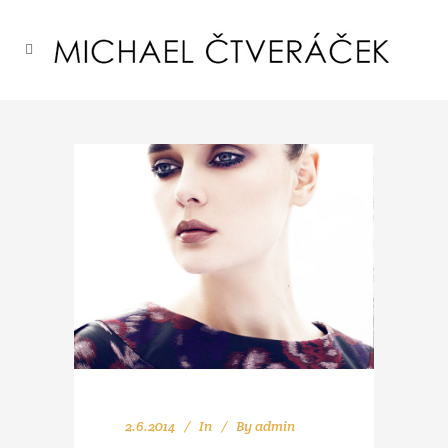
2.6.2014
In
By
admin